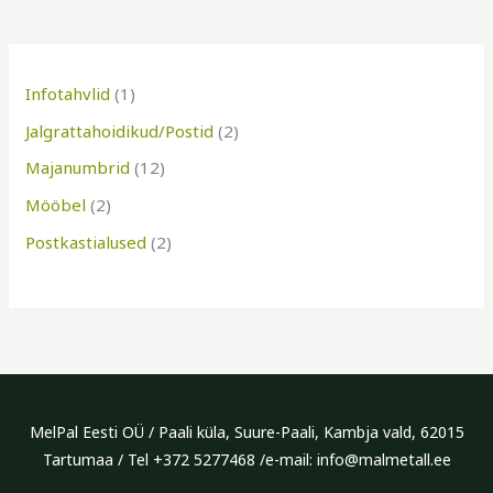
2
1
1
2
2
t
t
2
t
t
Infotahvlid
1
o
o
t
o
o
Jalgrattahoidikud/Postid
2
o
o
o
o
o
Majanumbrid
12
d
d
o
d
d
Mööbel
2
e
e
d
e
e
Postkastialused
2
t
e
t
t
t
MelPal Eesti OÜ / Paali küla, Suure-Paali, Kambja vald, 62015
Tartumaa / Tel +372 5277468 /e-mail: info@malmetall.ee