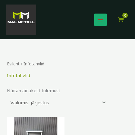
Skip
to
content
Esileht
/ Infotahvlid
Infotahvlid
Näitan ainukest tulemust