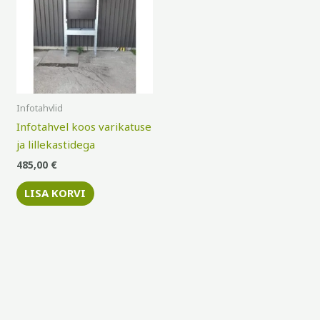
Infotahvlid
Infotahvel koos varikatuse
ja lillekastidega
485,00
€
LISA KORVI