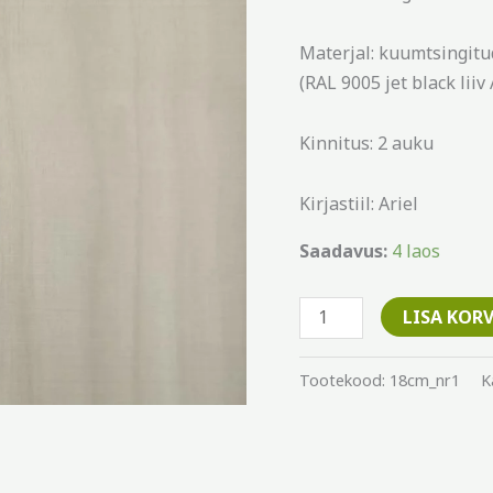
Materjal: kuumtsingitu
(RAL 9005 jet black liiv 
Kinnitus: 2 auku
Kirjastiil: Ariel
Saadavus:
4 laos
LISA KORV
Tootekood:
18cm_nr1
K