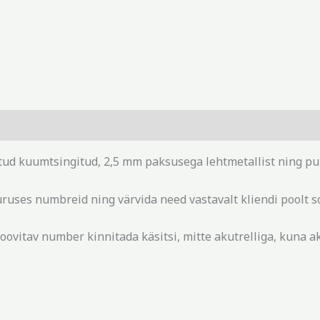
d kuumtsingitud, 2,5 mm paksusega lehtmetallist ning pulbe
uruses numbreid ning värvida need vastavalt kliendi poolt so
oovitav number kinnitada käsitsi, mitte akutrelliga, kuna ak