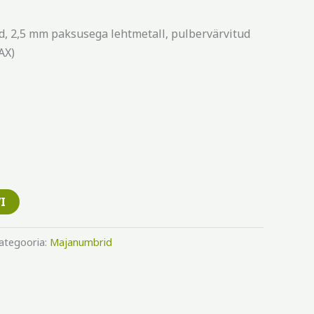
d, 2,5 mm paksusega lehtmetall, pulbervärvitud
AX)
I
ategooria:
Majanumbrid