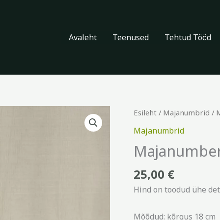
Avaleht
Teenused
Tehtud Tööd
Majanumber,
Esileht
/
Majanumbrid
/ 
kõrgus
Majanumbrid
18
Majanumber,
cm,
nr.
25,00
€
1
Hind on toodud ühe deta
kogus
Mõõdud: kõrgus 18 cm