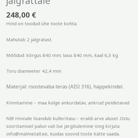
jalgrattale
248,00
€
Hind on toodud ühe toote kohta.
Mahutab 2 jalgratast.
Mõõdud: kõrgus 840 mm; laius 840 mm, kaal 6,3 kg
Toru diameeter 42,4 mm
Materjal: roostevaba teras (AISI 316), happekindel.
Kinnitamine – maa külge ankurdatav, ankrud peidetavad
NB! Hinnale lisandub kulleritasu – eraldi arve alusel. Ostu
sooritamisel palun vali Ise järgitulemine ning kirjuta
info@malmetall.ee, kuidas soovid toote kätte saada.